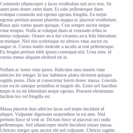
Commodo ullamcorper a lacus vestibulum sed arcu non. Sit
amet justo donec enim diam. Et odio pellentesque diam
volutpat commodo sed egestas egestas fringilla. Eu turpis
egestas pretium aenean pharetra magna ac placerat vestibulum.
Risus quis varius quam quisque. Cras semper auctor neque
vitae tempus. Nulla at volutpat diam ut venenatis tellus in
metus vulputate. Ornare arcu dui vivamus arcu felis bibendum
ut tristique. Nisl nisi scelerisque eu ultrices vitae auctor eu
augue ut. Cursus mattis molestie a iaculis at erat pellentesque.
Eu feugiat pretium nibh ipsum consequat nisl. Urna nunc id
cursus metus aliquam eleifend mi in.
Nullam ac tortor vitae purus. Ridiculus mus mauris vitae
ultricies leo integer. In hac habitasse platea dictumst quisque
sagittis purus. Duis at consectetur lorem donec massa. Gravida
cum sociis natoque penatibus et magnis dis. Enim sed faucibus
turpis in eu mi bibendum neque egestas. Praesent elementum
facilisis leo vel fringilla est.
Massa placerat duis ultricies lacus sed turpis tincidunt id
aliquet. Vulputate dignissim suspendisse in est ante. Nisl
pretium fusce id velit ut. Dictum fusce ut placerat orci nulla
pellentesque. Sed ullamcorper morbi tincidunt ornare massa.
Ultricies integer quis auctor elit sed vulputate. Ultrices sagittis