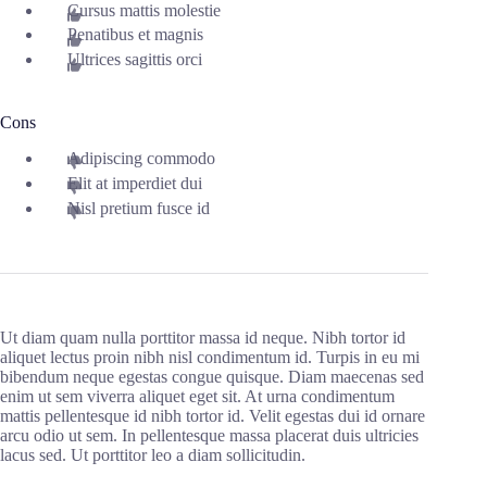
Cursus mattis molestie
Penatibus et magnis
Ultrices sagittis orci
Cons
Adipiscing commodo
Elit at imperdiet dui
Nisl pretium fusce id
Ut diam quam nulla porttitor massa id neque. Nibh tortor id
aliquet lectus proin nibh nisl condimentum id. Turpis in eu mi
bibendum neque egestas congue quisque. Diam maecenas sed
enim ut sem viverra aliquet eget sit. At urna condimentum
mattis pellentesque id nibh tortor id. Velit egestas dui id ornare
arcu odio ut sem. In pellentesque massa placerat duis ultricies
lacus sed. Ut porttitor leo a diam sollicitudin.