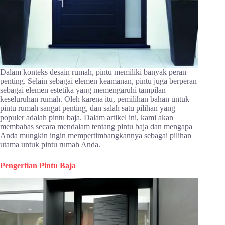
Dalam konteks desain rumah, pintu memiliki banyak peran
penting. Selain sebagai elemen keamanan, pintu juga berperan
sebagai elemen estetika yang memengaruhi tampilan
keseluruhan rumah. Oleh karena itu, pemilihan bahan untuk
pintu rumah sangat penting, dan salah satu pilihan yang
populer adalah pintu baja. Dalam artikel ini, kami akan
membahas secara mendalam tentang pintu baja dan mengapa
Anda mungkin ingin mempertimbangkannya sebagai pilihan
utama untuk pintu rumah Anda.
Pengertian Pintu Baja