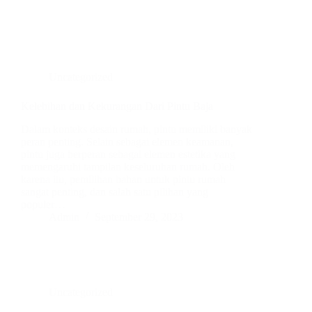
Uncategorized
Kelebihan dan Kekurangan Dari Pintu Baja
Dalam konteks desain rumah, pintu memiliki banyak
peran penting. Selain sebagai elemen keamanan,
pintu juga berperan sebagai elemen estetika yang
memengaruhi tampilan keseluruhan rumah. Oleh
karena itu, pemilihan bahan untuk pintu rumah
sangat penting, dan salah satu pilihan yang
populer…
Admin
September 29, 2023
Uncategorized