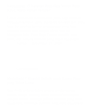
Keunggulan 15 Karakter Pintu Baja Versus Pintu
Kayu, Mana Pilihan Terbaik?
Untuk memahami karakteristik pintu baja sebelum
menggunakannya, perlu dipahami karakter dari pintu
baja. Ini penting karena penggunaan pintu baja
semakin populer dan banyak dicari saat ini.
Mengenal Sifat Pintu Baja Dalam memilih jenis
pintu, ada banyak material yang dapat digunakan,…
Admin
September 27, 2023
Uncategorized
Memahami 7 Material Terbaik untuk Kusen Pintu
yang Tahan Lama
Saat Anda sedang dalam proses pembangunan
rumah, sangat penting untuk mempertimbangkan
dengan cermat berbagai pilihan material yang akan
digunakan, termasuk material yang akan digunakan