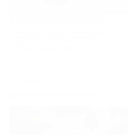
Lorem ipsum dolor sit amet, consectetur adipiscing
elit, sed do eiusmod tempor incididunt ut labore et
dolore magna aliqua. At in tellus integer feugiat
scelerisque varius. Volutpat ac tincidunt vitae semper
quis lectus nulla at. Lorem donec massa sapien
faucibus…
Admin
January 23, 2021
Hot
,
Insider
Cursus Euismod Quis Viverra Nibhcras Pulvinar
Mattis Nunc