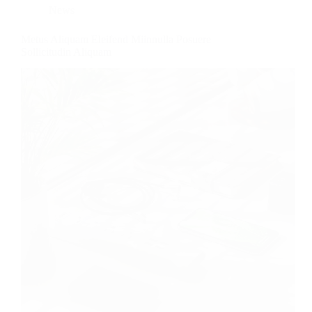
News
Metus Aliquam Eleifend Miinnulla Posuere
Sollicitudin Aliquam