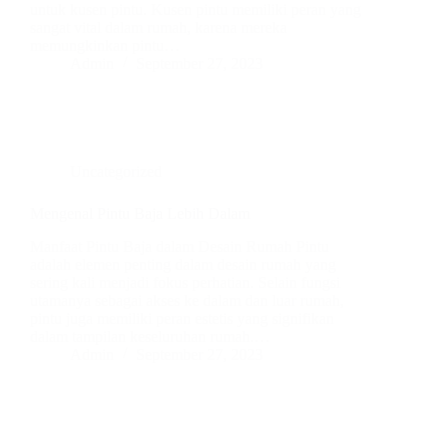
untuk kusen pintu. Kusen pintu memiliki peran yang
sangat vital dalam rumah, karena mereka
memungkinkan pintu…
Admin
September 27, 2023
Uncategorized
Mengenal Pintu Baja Lebih Dalam
Manfaat Pintu Baja dalam Desain Rumah Pintu
adalah elemen penting dalam desain rumah yang
sering kali menjadi fokus perhatian. Selain fungsi
utamanya sebagai akses ke dalam dan luar rumah,
pintu juga memiliki peran estetis yang signifikan
dalam tampilan keseluruhan rumah.…
Admin
September 27, 2023