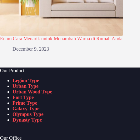
Enam Cara Menarik untuk Menambah Warna di Rumah Anda
December 9, 2023
Our Product
Legion Type
Urban Type
Urban Wood Type
Fort Type
Prime Type
Galaxy Type
Olympus Type
Dynasty Type
Our Office