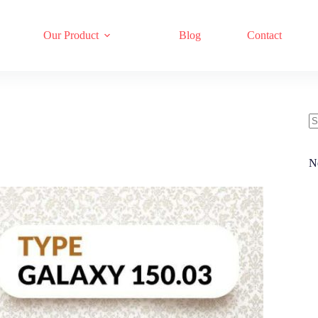
Our Product
Blog
Contact
N
re
N