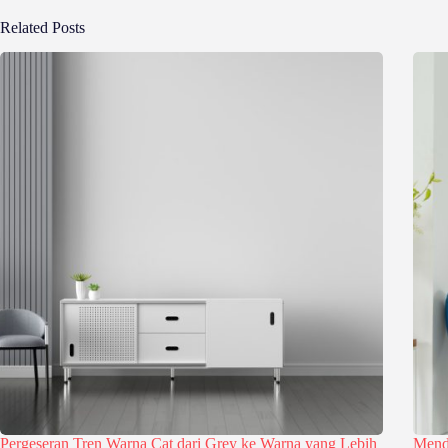
Related Posts
Pergeseran Tren Warna Cat dari Grey ke Warna yang Lebih
Mende