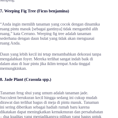
7. Weeping Fig Tree (Ficus benjamina)
“Anda ingin memilih tanaman yang cocok dengan dinamika
ruang pintu masuk [sebagai gantinya] tidak mengambil alih
ruang,” kata Cerrano. Weeping fig tree adalah tanaman
sederhana dengan daun bulat yang tidak akan menguasai
ruang Anda.
Daun yang lebih kecil ini tetap menambahkan dekorasi tanpa
mengalahkan foyer. Mereka terlihat sangat indah baik di
dalam atau di luar pintu jika iklim tempat Anda tinggal
memungkinkan.
8. Jade Plant (Crassula spp.)
Tanaman feng shui yang umum adalah tanaman jade.
Succulent berukuran kecil hingga sedang ini cukup mudah
dirawat dan terlihat bagus di meja di pintu masuk. Tanaman
ini sering diberikan sebagai hadiah rumah baru karena
dikatakan dapat meningkatkan kemakmuran dan persahabatan
– dua kualitas yang menjadikannya pilihan yang bagus untuk