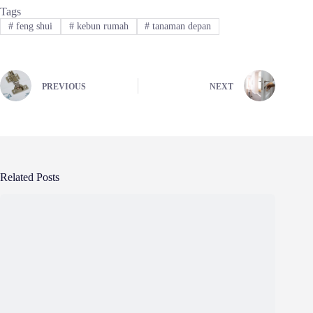
Tags
#
feng shui
#
kebun rumah
#
tanaman depan
PREVIOUS
NEXT
Related Posts