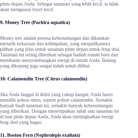
pintu depan Anda. Sebagai tanaman yang lebih kecil, ia tidak
akan menguasai foyer kecil.
9. Money Tree (Pachira aquatica)
Money tree adalah pesona keberuntungan dan dikatakan
menarik kekayaan dan kelimpahan, yang menjadikannya
pilihan yang jelas untuk tanaman pintu depan untuk feng shui.
Tanaman ini sering diberikan sebagai hadiah rumah baru dan
membantu menyeimbangkan energi di rumah Anda. Batang
yang dikepang juga sangat indah untuk dilihat.
10. Calamondin Tree (Citrus calamondin)
Jika Anda tinggal di iklim yang cukup hangat, Anda harus
memilih pohon sitrus, seperti pohon calamondin. Semakin
banyak buah tanaman ini, semakin banyak keberuntungan
yang diberikan. Dengan menempatkan salah satu tanaman ini
di luar pintu depan Anda, Anda akan meningkatkan energi
feng shui yang bagus.
11. Boston Fern (Nephrolepis exaltata)