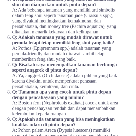
shui dan dianjurkan untuk pintu depan?
A: Ada beberapa tanaman yang memiliki arti simbolis
dalam feng shui seperti tanaman jade (Crassula spp.),
yang diyakini meningkatkan kemakmuran dan
persahabatan, dan money tree (Pachira aquatica), yang
dikatakan menarik kekayaan dan kelimpahan.
Q: Adakah tanaman yang mudah dirawat untuk
pemula tetapi tetap memiliki feng shui yang baik?
A: Pothos (Epipremnum spp.) adalah tanaman yang
pemula-friendly dan mudah dirawat sambil tetap
memberikan feng shui yang baik.
Q: Bisakah saya menempatkan tanaman berbunga
seperti anggrek di pintu depan?
A: Ya, anggrek (Orchidaceae) adalah pilihan yang baik
karena diyakini untuk memperkuat perasaan
persahabatan, kemitraan, dan cinta.
Q: Tanaman apa yang cocok untuk pintu depan
dengan pencahayaan yang minim?
A: Boston fern (Nephrolepis exaltata) cocok untuk area
dengan pencahayaan rendah dan dapat menambahkan
kelembutan kepada ruangan.
Q: Apakah ada tanaman yang bisa meningkatkan
kualitas udara di pintu depan?
A: Pohon palem Areca (Dypsis lutescens) memiliki
manfaat tambahan menyaring dan membersihkan udara,