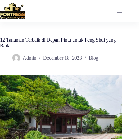
Skip
to
content
12 Tanaman Terbaik di Depan Pintu untuk Feng Shui yang
Baik
Admin
December 18, 2023
Blog