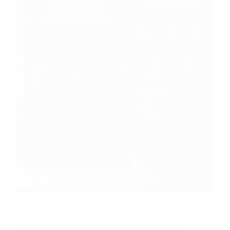
Sebuah pintu masuk megah yang baik sangat
penting untuk daya tarik eksterior yang seimbang
— apakah pintu Anda tampak kurang menarik?
Bergantung pada ukuran dan struktur rumah Anda,