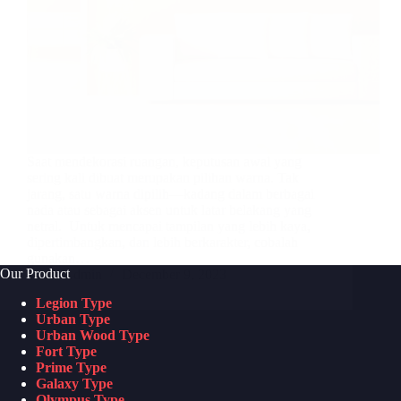
Saat mendekorasi ruangan, keputusan awal yang
sering kali dibuat merupakan pilihan warna. Tak
jarang, satu warna dipilih—kadang dalam berbagai
nada atau sebagai aksen untuk latar belakang yang
netral. Untuk mencapai tampilan yang lebih kaya,
dipertimbangkan, dan lebih berkarakter, cobalah
gunakan…
Our Product
Admin
December 9, 2023
Legion Type
Urban Type
Urban Wood Type
Fort Type
Prime Type
Galaxy Type
Olympus Type