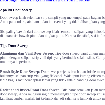
Baca Juga :
Solusi Bingkai Pintu Baja dari JBS Fortress
Apa itu Door Sweep
Door sweep ialah selembar strip sempit yang menempel pada bagian ba
Anda pada udara, air, hama, dan intervensi yang tidak diharapkan yang 
Sisi paling bawah dari door sweep ialah semacam selipan yang halus dan 
di antara sisi bawah pintu dan tingkat pintu. Karena fleksibel, sisi ini b
Tipe Door Sweep
Aluminum dan Vinil Door Sweep
: Tipe door sweep yang umum mem
pintu, dengan selipan strip vinil tipis yang bertindak selaku sikat. Ga
umumnya keperluan.
Brush-Style Door Sweep
: Door sweep sejenis brush atau bristle mem
bukannya selipan strip vinil yang fleksibel. Walaupun kurang efisien 
lebih bagus saat beradaptasi lantai yang tidak rata dibanding door sweep
Rodent and Insect-Proof Door Sweep
: Bila hama temukan jalan me
door sweep, Anda mungkin ingin memasangkan tipe door sweep khusus
kali lipat tambah mahal, ini kadangkala jadi salah satu langkah untu