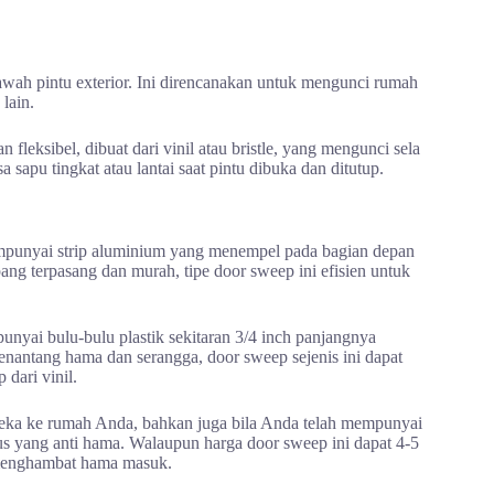
wah pintu exterior. Ini direncanakan untuk mengunci rumah
lain.
fleksibel, dibuat dari vinil atau bristle, yang mengunci sela
isa sapu tingkat atau lantai saat pintu dibuka dan ditutup.
punyai strip aluminium yang menempel pada bagian depan
mpang terpasang dan murah, tipe door sweep ini efisien untuk
punyai bulu-bulu plastik sekitaran 3/4 inch panjangnya
menantang hama dan serangga, door sweep sejenis ini dapat
 dari vinil.
reka ke rumah Anda, bahkan juga bila Anda telah mempunyai
 yang anti hama. Walaupun harga door sweep ini dapat 4-5
k menghambat hama masuk.