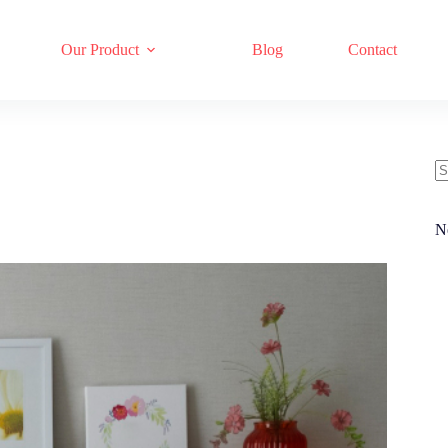
Our Product
Blog
Contact
N
re
N