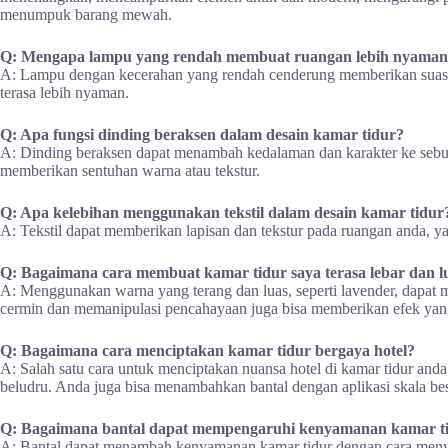
menumpuk barang mewah.
Q: Mengapa lampu yang rendah membuat ruangan lebih nyama
A: Lampu dengan kecerahan yang rendah cenderung memberikan suasa
terasa lebih nyaman.
Q: Apa fungsi dinding beraksen dalam desain kamar tidur?
A: Dinding beraksen dapat menambah kedalaman dan karakter ke sebuah
memberikan sentuhan warna atau tekstur.
Q: Apa kelebihan menggunakan tekstil dalam desain kamar tidur
A: Tekstil dapat memberikan lapisan dan tekstur pada ruangan anda, 
Q: Bagaimana cara membuat kamar tidur saya terasa lebar dan l
A: Menggunakan warna yang terang dan luas, seperti lavender, dapat 
cermin dan memanipulasi pencahayaan juga bisa memberikan efek yan
Q: Bagaimana cara menciptakan kamar tidur bergaya hotel?
A: Salah satu cara untuk menciptakan nuansa hotel di kamar tidur anda
beludru. Anda juga bisa menambahkan bantal dengan aplikasi skala 
Q: Bagaimana bantal dapat mempengaruhi kenyamanan kamar ti
A: Bantal dapat menambah kenyamanan kamar tidur dengan cara men