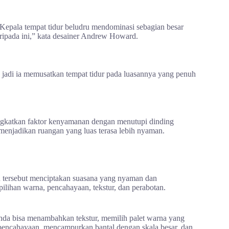
. Kepala tempat tidur beludru mendominasi sebagian besar
ripada ini,” kata desainer Andrew Howard.
, jadi ia memusatkan tempat tidur pada luasannya yang penuh
ingkatkan faktor kenyamanan dengan menutupi dinding
 menjadikan ruangan yang luas terasa lebih nyaman.
 tersebut menciptakan suasana yang nyaman dan
ilihan warna, pencahayaan, tekstur, dan perabotan.
nda bisa menambahkan tekstur, memilih palet warna yang
ncahayaan, mencampurkan bantal dengan skala besar, dan