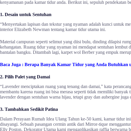
kenyamanan pada kamar tidur anda. Berikut ini, sepuluh pendekatan 
1. Desain untuk Sentuhan
“Menyertakan lapisan dan tekstur yang nyaman adalah kunci untuk m
interior Elizabeth Newman tentang kamar tidur utama ini.
Material campuran seperti selimut yang diisi bulu, dinding dilapisi 
kehangatan. Ruang tidur yang nyaman ini mendapat sentuhan lembut dar
bantalan bangku.
Ditambah lagi, karpet wol Berber yang empuk merupa
Baca Juga :
Berapa Banyak Kamar Tidur yang Anda Butuhkan
2. Pilih Palet yang Damai
“Lavender menciptakan ruang yang tenang dan damai,” kata perancang 
membantu karena ruang ini bisa merasa seperti tidak memiliki banyak t
lavender dengan sentuhan warna hijau, tetapi gray dan aubergine juga
3. Tambahkan Sedikit Patina
Dalam Perayaan Rumah Idea Ulang Tahun ke-50 kami, kamar tidur in
disayangi. Sebuah pasangan cermin antik dari Mirror-tique menggantun
Elly Poston, Dekorator Utama kami mengaplikasikan raffia berwarna b