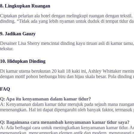
8. Lingkupkan Ruangan
Ciptakan pelarian ala hotel dengan melingkupi ruangan dengan tekstil
dinding. “Tidak ada yang lebih nyaman untuk duduk di tempat tidur da
9. Jadikan Gauzy
Desainer Lisa Sherry mencintai dinding kayu tiruan asli di kamar tamu
tekstur.
10. Hidupkan Dinding
Di kamar utama berukuran 20 kali 18 kaki ini, Ashley Whittaker men
dengan motif pohon berbunga biru dan hijau skala besar. Pola dinding
FAQ
Q: Apa itu kenyamanan dalam kamar tidur?
A: Kenyamanan dalam kamar tidur merujuk pada sejauh mana ruangan
menenangkan. Hal ini dapat dipengaruhi oleh banyak faktor, termasuk p
Q: Bagaimana cara menambah kenyamanan kamar tidur saya?
A: Ada berbagai cara untuk meningkatkan kenyamanan kamar tidur. A
menenangkan, mencampurkan elemen antik dan modern, mengurangi pe