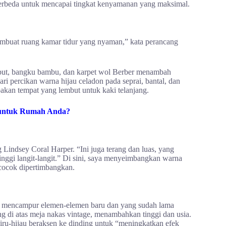
berbeda untuk mencapai tingkat kenyamanan yang maksimal.
embuat ruang kamar tidur yang nyaman,” kata perancang
rumput, bangku bambu, dan karpet wol Berber menambah
i percikan warna hijau celadon pada seprai, bantal, dan
kan tempat yang lembut untuk kaki telanjang.
 untuk Rumah Anda?
Lindsey Coral Harper. “Ini juga terang dan luas, yang
inggi langit-langit.” Di sini, saya menyeimbangkan warna
 cocok dipertimbangkan.
i mencampur elemen-elemen baru dan yang sudah lama
g di atas meja nakas vintage, menambahkan tinggi dan usia.
iru-hijau beraksen ke dinding untuk “meningkatkan efek